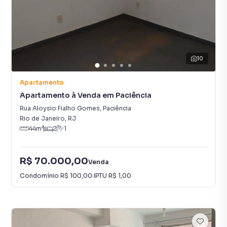
10
Apartamento
Apartamento à Venda em Paciência
Rua Aloysio Fialho Gomes
,
Paciência
Rio de Janeiro
,
RJ
44
m²
2
1
R$ 70.000,00
Venda
Condomínio
R$ 100,00
·
IPTU
R$ 1,00