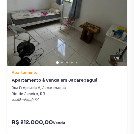
8
Apartamento
Apartamento à Venda em Jacarepaguá
Rua Projetada A
,
Jacarepaguá
Rio de Janeiro
,
RJ
48
m²
2
1
R$ 212.000,00
Venda