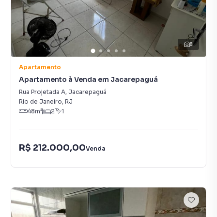
8
Apartamento
Apartamento à Venda em Jacarepaguá
Rua Projetada A
,
Jacarepaguá
Rio de Janeiro
,
RJ
48
m²
2
1
R$ 212.000,00
Venda