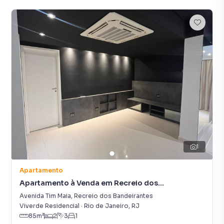
1
Apartamento
Apartamento à Venda em Recreio dos
Bandeirantes
Avenida Tim Maia
,
Recreio dos Bandeirantes
Viverde Residencial
·
Rio de Janeiro
,
RJ
85
m²
2
3
1