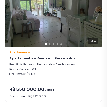
23
Apartamento
Apartamento à Venda em Recreio dos
Bandeirantes
Rua Silvia Pozzano
,
Recreio dos Bandeirantes
Rio de Janeiro
,
RJ
58
m²
2
1
1
R$ 550.000,00
Venda
Condomínio
R$ 1.260,00