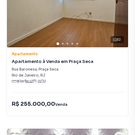
32
Apartamento
Apartamento à Venda em Praça Seca
Rua Baronesa
,
Praça Seca
Rio de Janeiro
,
RJ
81
m²
2
2
1
R$ 255.000,00
Venda