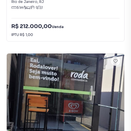
Rio de Janeiro
,
RJ
51
m²
1
1
1
R$ 212.000,00
Venda
IPTU
R$ 1,00