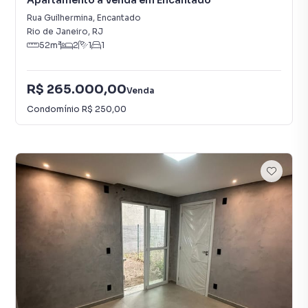
Apartamento à Venda em Encantado
Rua Guilhermina
,
Encantado
Rio de Janeiro
,
RJ
52
m²
2
1
1
R$ 265.000,00
Venda
Condomínio
R$ 250,00