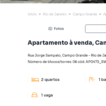
Início
Rio de Janeiro
Campo Grande
A
Fotos
Apartamento à venda, Cam
Rua Jorge Sampaio
,
Campo Grande
-
Rio de J
Número de blocos/torres:
06
cód.
AP0473_S
2
quartos
1
ba
1
vaga