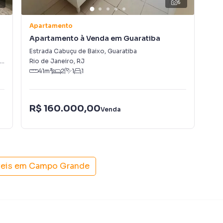
4
6
Apartamento
Apa
Apartamento à Venda em Guaratiba
Ap
Estrada Cabuçu de Baixo
,
Guaratiba
Rua
RJ
Rio de Janeiro
,
RJ
Rio
41
m²
2
1
1
R$ 160.000,00
R$
Venda
veis em
Campo Grande