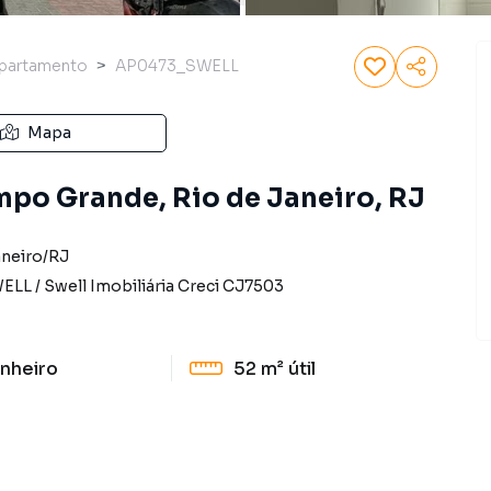
partamento
AP0473_SWELL
Mapa
po Grande, Rio de Janeiro, RJ
aneiro
/
RJ
WELL
/
Swell Imobiliária
Creci
CJ7503
nheiro
52 m²
útil