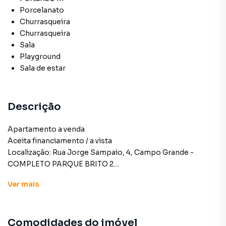
Porcelanato
Churrasqueira
Churrasqueira
Sala
Playground
Sala de estar
Descrição
Apartamento a venda
Aceita financiamento / a vista
Localização: Rua Jorge Sampaio, 4, Campo Grande -
COMPLETO PARQUE BRITO 2
Andar: terceiro
Ver
mais
Apartamento para Venda em região valorizada do bairro
Comodidades do imóvel
Campo Grande, em Rio de Janeiro. Não encontrou o que