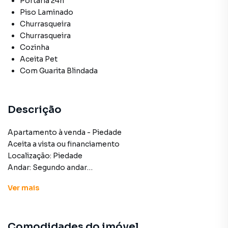
Portaria 24h
Piso Laminado
Churrasqueira
Churrasqueira
Cozinha
Aceita Pet
Com Guarita Blindada
Descrição
Apartamento à venda - Piedade
Aceita a vista ou financiamento
Localização: Piedade
Andar: Segundo andar
Ver
mais
Apartamento para Venda em região valorizada do bairro
Piedade, em Rio de Janeiro. Não encontrou o que
Comodidades do imóvel
procurava ou deseja mais informações sobre