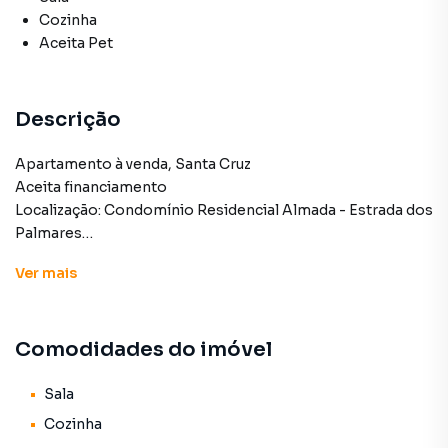
Cozinha
Aceita Pet
Descrição
Apartamento à venda, Santa Cruz
Aceita financiamento
Localização: Condomínio Residencial Almada - Estrada dos
Palmares
Andar: Primeiro andar
Ver
mais
Apartamento para Venda em região valorizada do bairro
Comodidades do imóvel
Santa Cruz, em Rio de Janeiro. Não encontrou o que
procurava ou deseja mais informações sobre
Apartamento em Rio de Janeiro? Entre em contato com
Sala
nossa equipe pelo telefone (21) 2215-6144.
Cozinha