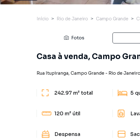
Início
Rio de Janeiro
Campo Grande
C
Fotos
Casa à venda, Campo Gran
Rua Itupiranga
,
Campo Grande
-
Rio de Janeir
242.97 m²
total
5
q
120 m²
útil
Lav
Despensa
Sac