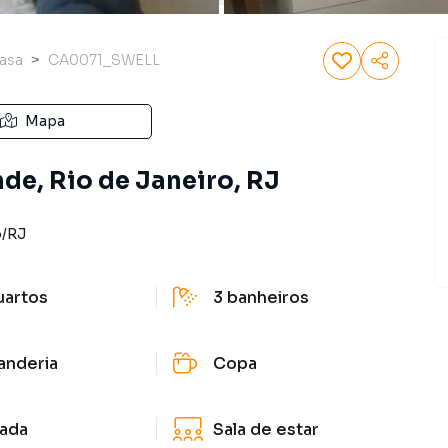
asa
CA0071_SWELL
Mapa
de, Rio de Janeiro, RJ
o
/
RJ
uartos
3
banheiros
anderia
Copa
ada
Sala de estar