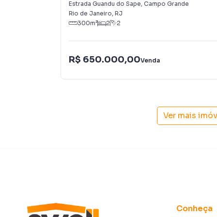
Estrada Guandu do Sape
,
Campo Grande
Rio de Janeiro
,
RJ
300
m²
2
2
R$ 650.000,00
Venda
Ver mais imó
Conheça