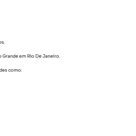
os.
o Grande
em Rio De Janeiro
.
ades como: