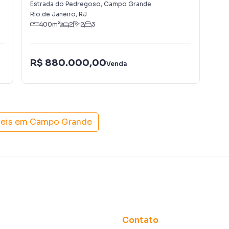
Estrada do Pedregoso
,
Campo Grande
Est
Rio de Janeiro
,
RJ
Rio
400
m²
2
2
3
R$ 880.000,00
R$
Venda
veis em
Campo Grande
Contato