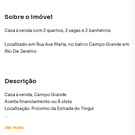
Sobre o imóvel
Casa à venda com 2 quartos, 2 vagas e 2 banheiros.
Localizado
em
Rua Ave Maria
,
no bairro Campo Grande
em
Rio De Janeiro
.
Descrição
Casa à venda, Campo Grande
Aceita financiamento ou À vista
Localização: Próximo da Estrada do Tingui
Ver
mais
Casa para Venda em região valorizada do bairro Campo