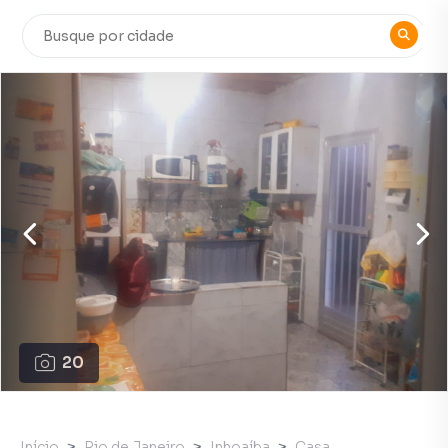
20
Início
Rio de Janeiro
Inhoaíba
Casa