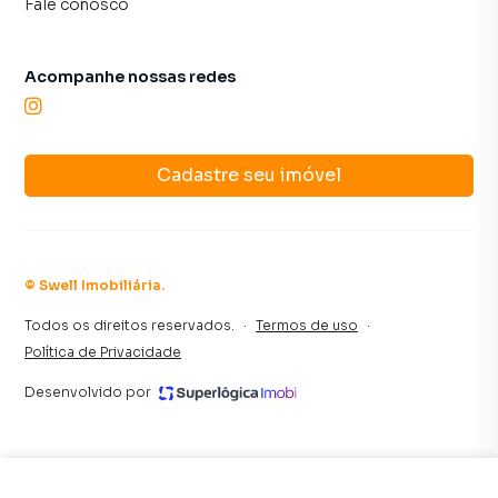
Fale conosco
consequência uma maior chance de vender seu imóvel
mais rápido. Contamos também com um time de
programadores, corretores treinados e uma central de
Acompanhe nossas redes
atendimento preparada para atender proprietários e
inquilinos.
Cadastre seu imóvel
©
Swell Imobiliária
.
Todos os direitos reservados.
·
Termos de uso
·
Política de Privacidade
Desenvolvido por